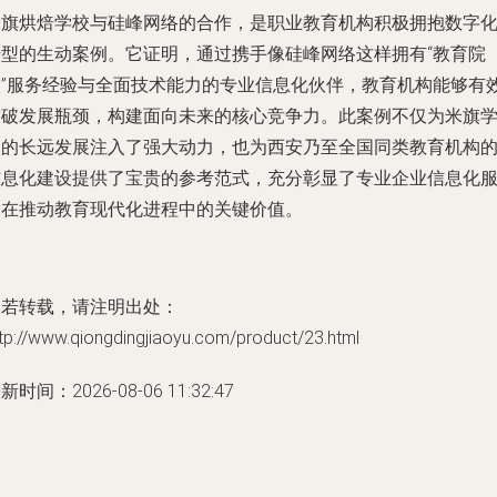
米旗烘焙学校与硅峰网络的合作，是职业教育机构积极拥抱数字
转型的生动案例。它证明，通过携手像硅峰网络这样拥有“教育院
校”服务经验与全面技术能力的专业信息化伙伴，教育机构能够有
突破发展瓶颈，构建面向未来的核心竞争力。此案例不仅为米旗
校的长远发展注入了强大动力，也为西安乃至全国同类教育机构
信息化建设提供了宝贵的参考范式，充分彰显了专业企业信息化
务在推动教育现代化进程中的关键价值。
如若转载，请注明出处：
tp://www.qiongdingjiaoyu.com/product/23.html
新时间：2026-08-06 11:32:47