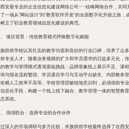
与西安最专业的企业信息化建设网络公司——硅峰网络合作，共同
了一场从“网站设计”到“教育软件开发”的全面数字化升级之旅，
功树立了职业教育领域信息化建设的典范。
一、 项目背景：传统教育模式呼唤数字化赋能
米旗烘焙学校以其扎实的教学功底和良好的行业口碑，培养了众
烘焙专业人才。随着业务规模的扩大和学员需求的日益多元化，
统的教学与管理模式逐渐面临挑战：品牌形象线上展示不足、课
咨询与报名流程繁琐、学员课后学习与互动平台缺失、内部教务
理依赖人工效率不高等。学校管理层敏锐地意识到，必须借助专
的信息化手段，构建一个线上线下融合、教学管理一体的智慧教
生态系统。
二、 强强联合：选择专业的合作伙伴
经过深入的市场调研与多方比较，米旗烘焙学校最终选择了在西