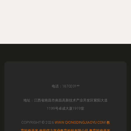
电话：1870201**
地址：江西省南昌市南昌高新技术产业开发区紫阳大道
1199号卓成大厦1919室
COPYRIGHT © 2026
WWW.QIONGDINGJIAOYU.COM
教
育软件开发
南昌儒之穹鼎教育科技有限公司
教育软件开发